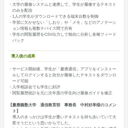
・大学の履修システムと連携して、学生が履修するテキスト
のみを配信
・1人の学生がダウンロードできる端末台数を制御
・学習に欠かせない「しおり」や「メモ」などのアノテーシ
ョン情報も複数テバイス間で共有
・学生の閲覧履歴をCSV出力して独自に分析し各種フィード
バック
導入後の成果
・サービス開始後、学生が「慶應通信」アプリをインストー
ルしてログインすると自分が履修したテキストをダウンロ
ード可能
・入学相談会でも学生に好評
・閲覧履歴統計を元に次年度の学生向け履修ガイドを修正
【慶應義塾大学 通信教育部 事務長 中村好孝様のコメン
ト】
導入のきっかけは学生が重いテキストを持ち歩いていて大
変そうだという思いからでした。