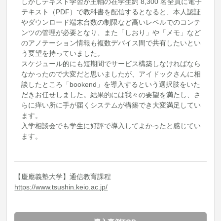
しかしテキスト学習が主軸の在学生約 8,300 名全員に電子
テキスト（PDF）で教科書を配信するとなると、本人認証
やダウンロード端末台数の制限など高いレベルでのコンテ
ンツの管理が必要となり、また「しおり」や「メモ」など
のアノテーション情報も複数デバイス間で共有したいとい
う要望を持っていました。
スケジュール的にも短期間でサービス構築しなければなら
なかったので大変だと思いましたが、アイドックさんに相
談したところ「bookend」を導入するという選択肢をいた
だきお任せしました。結果的には我々の要望を満たし、さ
らに痒い所に手が届くシステムが構築でき大変満足してい
ます。
入学相談会でも学生に好評で導入してよかったと感じてい
ます。
【慶應義塾大学】通信教育課程
https://www.tsushin.keio.ac.jp/